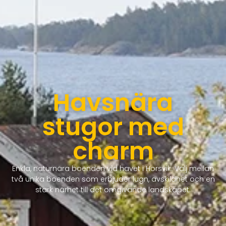
Havsnära
stugor med
charm
Enkla, naturnära boenden vid havet i Horsvik. Välj mellan
två unika boenden som erbjuder lugn, avskildhet och en
stark närhet till det omgivande landskapet.