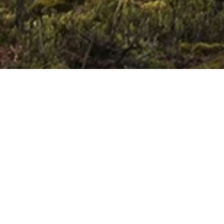
Välj din favoritplats att bo
på…