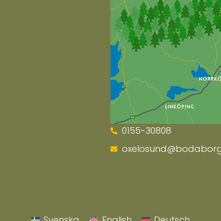
0155-30808
oxelosund@bodaborg
Svenska
English
Deutsch